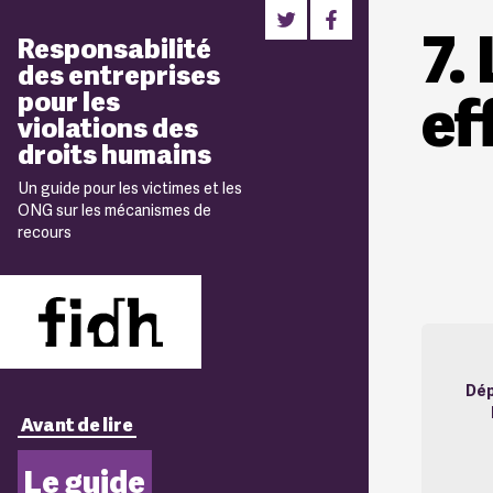
7.
Responsabilité
des entreprises
ef
pour les
violations des
droits humains
Un guide pour les victimes et les
ONG sur les mécanismes de
recours
Dép
Avant de lire
Le guide