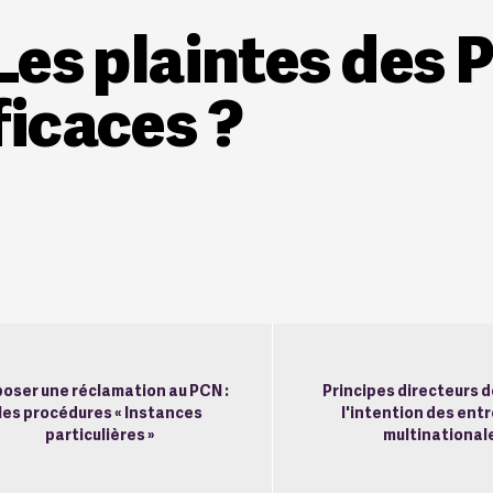
 Les plaintes des 
ficaces ?
oser une réclamation au PCN :
Principes directeurs d
les procédures « Instances
l'intention des ent
particulières »
multinational